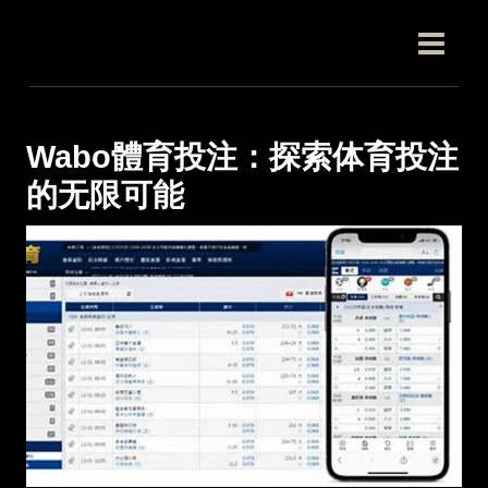
跳
Post
MAIN
至
navigation
MEN
内
容
Wabo體育投注：探索体育投注
的无限可能