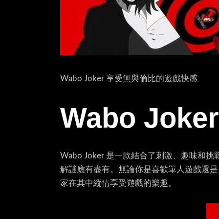
Wabo Joker 享受無與倫比的遊戲快感
Wabo Joke
Wabo Joker 是一款結合了刺激、
解謎應有盡有。無論你是喜歡單人遊戲還是多
家在其中縱情享受遊戲的樂趣。