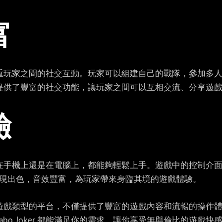
富
r 還注重玩家之間的社交互動。玩家可以組建自己的戰隊，參加
er 還提供了豐富的社交功能，讓玩家之間可以互相交流、分享
驗
，無論是在手機上還是在電腦上，都能夠輕鬆上手。遊戲中的控制
現出色，音效豐富，為玩家帶來身臨其境的遊戲體驗。
合了各種遊戲類型的平台，不僅提供了豐富的遊戲內容和流暢的操
o Joker 都能滿足你的需求，讓你享受無與倫比的遊戲快