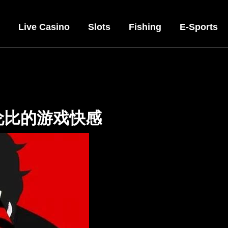
Live Casino
Slots
Fishing
E-Sports
与伦比的游戏快感