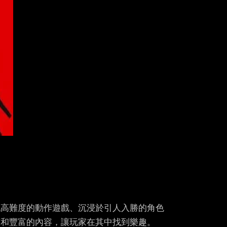
挑戰高難度的動作遊戲、沉浸於引人入勝的角色
品質和豐富的內容，讓玩家在其中找到樂趣。