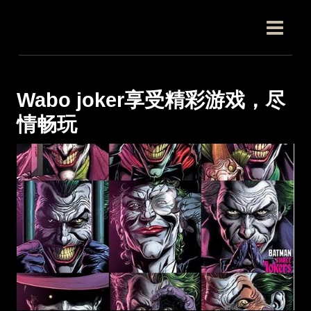
跳
Post
MAIN
至
navigation
MEN
内
容
Wabo joker享受精彩游戏，尽
情畅玩