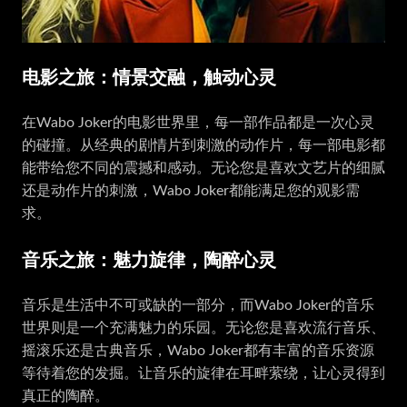
电影之旅：情景交融，触动心灵
在Wabo Joker的电影世界里，每一部作品都是一次心灵
的碰撞。从经典的剧情片到刺激的动作片，每一部电影都
能带给您不同的震撼和感动。无论您是喜欢文艺片的细腻
还是动作片的刺激，Wabo Joker都能满足您的观影需
求。
音乐之旅：魅力旋律，陶醉心灵
音乐是生活中不可或缺的一部分，而Wabo Joker的音乐
世界则是一个充满魅力的乐园。无论您是喜欢流行音乐、
摇滚乐还是古典音乐，Wabo Joker都有丰富的音乐资源
等待着您的发掘。让音乐的旋律在耳畔萦绕，让心灵得到
真正的陶醉。