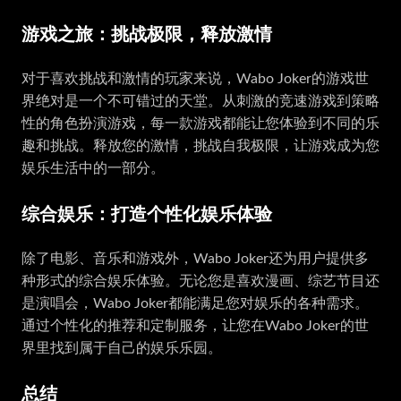
游戏之旅：挑战极限，释放激情
对于喜欢挑战和激情的玩家来说，Wabo Joker的游戏世
界绝对是一个不可错过的天堂。从刺激的竞速游戏到策略
性的角色扮演游戏，每一款游戏都能让您体验到不同的乐
趣和挑战。释放您的激情，挑战自我极限，让游戏成为您
娱乐生活中的一部分。
综合娱乐：打造个性化娱乐体验
除了电影、音乐和游戏外，Wabo Joker还为用户提供多
种形式的综合娱乐体验。无论您是喜欢漫画、综艺节目还
是演唱会，Wabo Joker都能满足您对娱乐的各种需求。
通过个性化的推荐和定制服务，让您在Wabo Joker的世
界里找到属于自己的娱乐乐园。
总结