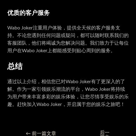
优质的客户服务
Wabo Joker注重用户体验，提供全天候的客户服务支
持。不论您遇到任何问题或疑问，都可以随时联系我们的
客服团队，他们将竭诚为您解决问题。我们致力于让每位
用户在Wabo Joker上都能感受到贴心周到的服务。
总结
通过以上介绍，相信您已对Wabo Joker有了更深入的了
解。作为一家引领娱乐潮流的平台，Wabo Joker将持续
为用户带来丰富多彩的娱乐体验，让您尽情享受娱乐的乐
趣。赶快加入Wabo Joker，开启属于您的娱乐之旅吧！
后一
←
前一篇文章