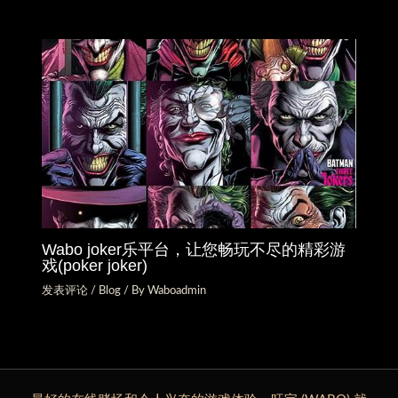
Wabo joker乐平台，让您畅玩不尽的精彩游
戏(poker joker)
发表评论
/
Blog
/ By
Waboadmin