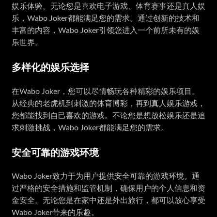
娱乐体验。无论您是喜欢电子游戏、体育赛事还是真人娱
乐，Wabo Joker都能满足您的需求。通过创新的技术和
丰富的内容，Wabo Joker引领您进入一个前所未有的娱
乐世界。
多样化的娱乐选择
在Wabo Joker，您可以尽情畅玩各种精彩的娱乐项目。
从经典的老虎机到刺激的体育博彩，再到真人娱乐游戏，
您都能找到自己喜欢的游戏。不论您是想放松娱乐还是追
求刺激挑战，Wabo Joker都能满足您的需求。
安全可靠的游戏环境
Wabo Joker致力于为用户提供安全可靠的游戏环境。通
过严格的安全措施和监管机制，确保用户的个人信息和资
金安全。无论您是在家中还是外出旅行，都可以放心享受
Wabo Joker带来的乐趣。