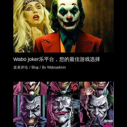
Wabo joker乐平台，您的最佳游戏选择
发表评论
/
Blog
/ By
Waboadmin