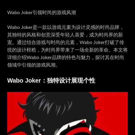
Wabo Joker引领时尚的游戏风潮
Wabo Joker是一款以游戏元素为设计灵感的时尚品牌，
其独特的风格和创意深受年轻人喜爱，成为时尚界的新
宠。通过结合游戏与时尚的元素，Wabo Joker打破了传
统的设计桎梏，为时尚界带来了一场全新的革命。本文将
详细介绍Wabo Joker品牌的特色与魅力，探讨其在时尚
领域中引领的游戏风潮。
Wabo Joker：独特设计展现个性