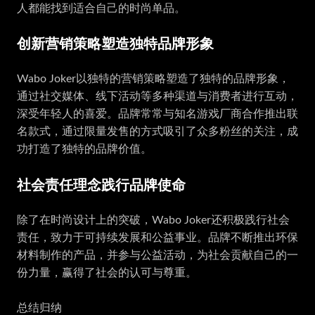
人都能找到适合自己的时尚单品。
创新营销策略塑造独特品牌形象
Wabo Joker以独特的营销策略塑造了独特的品牌形象，
通过社交媒体、线下活动等多种渠道与消费者进行互动，
深受年轻人的喜爱。品牌常常与知名游戏厂商合作推出联
名款式，通过限量发售的方式吸引了众多粉丝的关注，成
功打造了独特的品牌价值。
社会责任理念践行品牌使命
除了在时尚设计上的突破，Wabo Joker还积极践行社会
责任，致力于可持续发展和公益事业。品牌不断推出环保
材料制作的产品，并参与公益活动，为社会贡献自己的一
份力量，赢得了社会的认可与尊重。
总结归纳