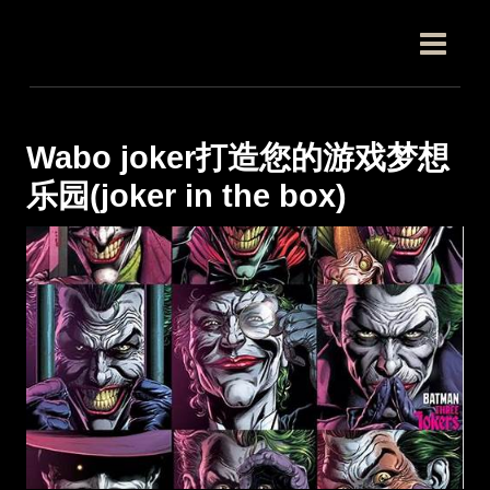
跳
Post
MAIN
至
navigation
MEN
内
容
Wabo joker打造您的游戏梦想
乐园(joker in the box)