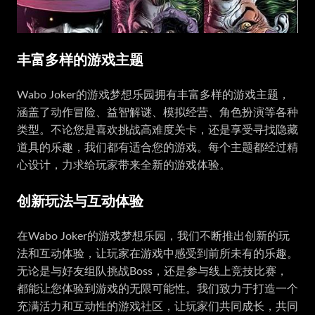
丰富多样的游戏主题
Wabo Joker的游戏梦想乐园拥有丰富多样的游戏主题，
涵盖了动作冒险、益智解谜、模拟经营、角色扮演等各种
类型。不论您是喜欢挑战高难度关卡，还是享受寻找隐藏
道具的乐趣，我们都有适合您的游戏。每个主题都经过精
心设计，力求给玩家带来全新的游戏体验。
创新玩法与互动体验
在Wabo Joker的游戏梦想乐园，我们不断推出创新的玩
法和互动体验，让玩家在游戏中感受到前所未有的乐趣。
无论是与好友组队挑战Boss，还是参与线上竞技比赛，
都能让您体验到游戏的无限可能性。我们致力于打造一个
充满活力和互动性的游戏社区，让玩家们共同成长，共同