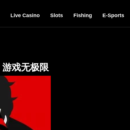
Live Casino
Slots
Fishing
E-Sports
穷，游戏无极限