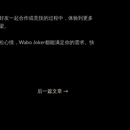
在与好友一起合作或竞技的过程中，体验到更多
桥梁。
情，Wabo Joker都能满足你的需求。快
后一篇文章
→