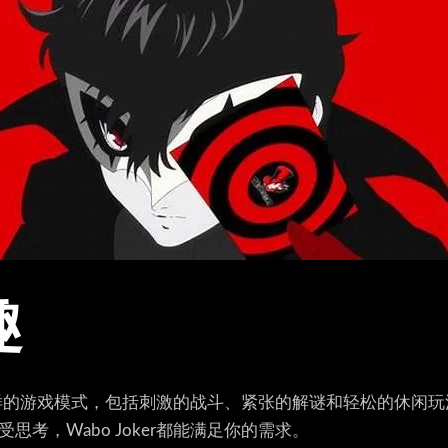
趣
丰富多样的游戏模式，包括刺激的战斗、紧张的解谜和轻松的休
考，Wabo Joker都能满足你的需求。