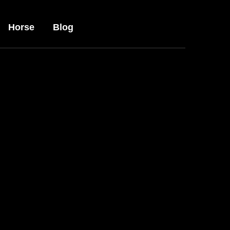
Horse
Blog