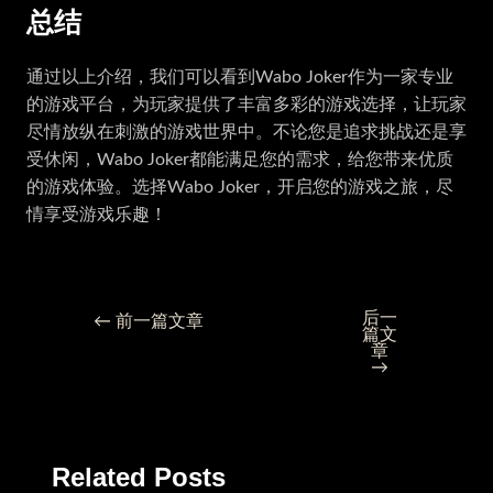
总结
通过以上介绍，我们可以看到Wabo Joker作为一家专业
的游戏平台，为玩家提供了丰富多彩的游戏选择，让玩家
尽情放纵在刺激的游戏世界中。不论您是追求挑战还是享
受休闲，Wabo Joker都能满足您的需求，给您带来优质
的游戏体验。选择Wabo Joker，开启您的游戏之旅，尽
情享受游戏乐趣！
后一
←
前一篇文章
篇文
章
→
Related Posts