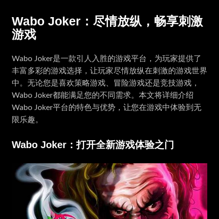
Wabo Joker：尽情放纵，畅享刺激
游戏
Wabo Joker是一款引人入胜的游戏平台，为玩家提供了
丰富多彩的游戏选择，让玩家尽情放纵在刺激的游戏世界
中。无论您是喜欢策略游戏、冒险游戏还是竞技游戏，
Wabo Joker都能满足您的不同需求。本文将详细介绍
Wabo Joker平台的特色与优势，让您在游戏中体验到无
限乐趣。
Wabo Joker：打开全新游戏体验之门