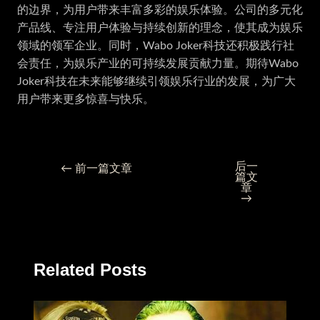
的边界，为用户带来丰富多彩的娱乐体验。公司的多元化
产品线、专注用户体验与持续创新的理念，使其成为娱乐
领域的领军企业。同时，Wabo Joker科技还积极践行社
会责任，为娱乐产业的可持续发展贡献力量。期待Wabo
Joker科技在未来能够继续引领娱乐行业的发展，为广大
用户带来更多惊喜与快乐。
后一
←
前一篇文章
篇文
章
→
Related Posts