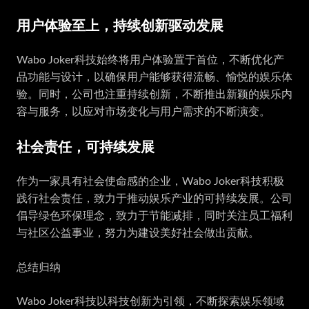
用户体验至上，持续创新驱动发展
Wabo Joker科技始终将用户体验置于首位，不断优化产
品功能与设计，以确保用户能够获得流畅、愉悦的娱乐体
验。同时，公司也注重持续创新，不断推出新颖的娱乐内
容与服务，以应对市场变化与用户需求的不断演变。
社会责任，可持续发展
作为一家具有社会使命感的企业，Wabo Joker科技积极
践行社会责任，致力于推动娱乐产业的可持续发展。公司
倡导绿色环保理念，致力于节能减排，同时关注员工福利
与社区公益事业，努力为建设美好社会做出贡献。
总结归纳
Wabo Joker科技以科技创新为引领，不断探索娱乐领域