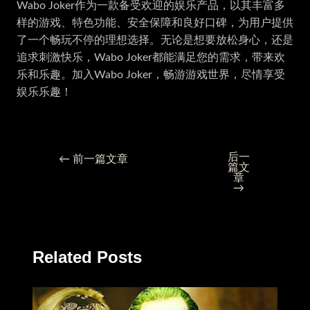
Wabo Joker作为一款备受欢迎的娱乐产品，以其丰富多
样的游戏、特色功能、安全保障和良好口碑，为用户提供
了一个畅玩不停的理想选择。无论是想要放松身心，还是
追求刺激快乐，Wabo Joker都能满足您的需求，带来欢
乐和乐趣。加入Wabo Joker，畅游游戏世界，尽情享受
娱乐乐趣！
后一
←
前一篇文章
篇文
章
→
Related Posts