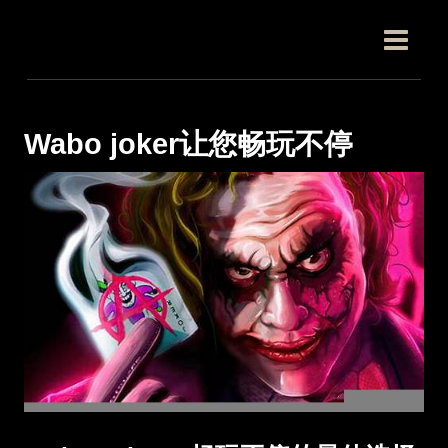
跳
Post
MAIN
至
navigation
MEN
内
容
Wabo joker让您畅玩不停