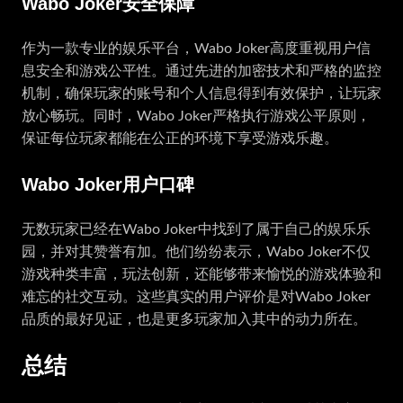
Wabo Joker安全保障
作为一款专业的娱乐平台，Wabo Joker高度重视用户信
息安全和游戏公平性。通过先进的加密技术和严格的监控
机制，确保玩家的账号和个人信息得到有效保护，让玩家
放心畅玩。同时，Wabo Joker严格执行游戏公平原则，
保证每位玩家都能在公正的环境下享受游戏乐趣。
Wabo Joker用户口碑
无数玩家已经在Wabo Joker中找到了属于自己的娱乐乐
园，并对其赞誉有加。他们纷纷表示，Wabo Joker不仅
游戏种类丰富，玩法创新，还能够带来愉悦的游戏体验和
难忘的社交互动。这些真实的用户评价是对Wabo Joker
品质的最好见证，也是更多玩家加入其中的动力所在。
总结